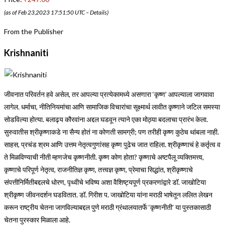
(as of Feb 23,2023 17:51:50 UTC –
Details
)
From the Publisher
Krishnaniti
जीवनात परिवर्तन हवे असेल, तर आपल्या प्रत्येकामध्ये असणारा ‘कृष्ण’ आपल्याला जागवावा
लागेल. धर्माचा, नीतिनियमांचा आणि सामाजिक विचारांचा सूक्ष्मार्थ लावीत कृष्णाने जटिल समस्या
सोडविल्या होत्या. बलाढ्य कौरवांना अद्दल घडवून त्याने एका मोठ्या बदलाचा प्रारंभ केला.
सुरुवातीस श्रीकृष्णाकडे ना सैन्य होतं ना कोणती सामग्री; पण तरीही कृष्ण कुठेच थांबला नाही.
साहस, प्रचंड श्रम आणि उत्तम नेतृत्वगुणांसह कृष्ण पुढेच जात राहिला. श्रीकृष्णाचं हे कर्तृत्व व
ते मिळविण्याची नीती म्हणजेच कृष्णनीती. कृष्ण कोण होता? कृष्णाचे अष्टपैलू व्यक्तिमत्त्व,
कृष्णाचे परिपूर्ण नेतृत्व, राजनीतिज्ञ कृष्ण, तत्त्वज्ञ कृष्ण, प्रेमाचा सिद्धांत, श्रीकृष्णाचे
संपत्तीनिर्मितीबद्दलचे धोरण, पृथ्वीचे भविष्य अशा वैशिष्ट्यपूर्ण प्रकरणांद्वारे डॉ. जाखोटिया
श्रीकृष्ण जीवनदर्शन घडवितात. डॉ. गिरीश प. जाखोटिया यांना मराठी भाषेतून ललित लेखन
करून राष्ट्रीय चेतना जागविल्याबद्दल पुणे मराठी ग्रंथालयातर्फे ‘कृष्णनीती’ या पुस्तकासाठी
चेतना पुरस्कार मिळाला आहे.