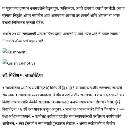
या पुस्तकात कृष्णाचे उलगडलेले नेतृत्वगुण, व्यक्तिमत्त्व, त्याचे डावपेच, त्याची रणनीती, त्याचा
प्रेमाचा सिद्धांत आपण सर्वांनीच आज आचरणात आणला तर आपली आणि आपल्या या भारत
देशाची निश्चितच प्रगती होईल.
अर्थात २१ व्या शतकातही आपला ‘प्रिय कृष्ण’ आचरणीय आहे, गरज आहे ती फक्त त्याच्या
नीतीकडे डोळसपणे पाहण्याची!
डॉ. गिरीश प. जाखोटिया
• ‘जाखोटिया अॅण्ड असोसिएट्स’, विलेपार्ले (पू.), मुंबई या व्यवस्थापकीय सल्लागार संस्थेचे
संचालक. • ख्यातनाम व्यवस्थापकीय, वित्तीय व उद्योजकीय सल्लागार. • तब्बल ६० भारतीय व
विदेशी कंपन्या आणि बँकांचे सल्लागार. • जमनालाल बजाज व्यवस्थापन शिक्षण संस्था, मुंबई
विद्यापीठात १५ वर्षे प्राध्यापक म्हणून अनुभव. • भारतात व भारताबाहेर विविध विषयांवर २०००
पेक्षा अधिक व्याख्याने. • पत्नीसह उद्योगजगतातील व्यवस्थापकांसाठी प्रशिक्षण कार्यशाळांचे
आयोजन. • सहा इंग्रजी व सहा मराठी पुस्तकांचे लेखक. • अनेक उद्योजकीय व वित्तीय