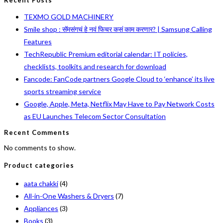
TEXMO GOLD MACHINERY
Smile shop : सॅमसंगचं हे नवं फिचर कसं काम करणार? | Samsung Calling
Features
TechRepublic Premium editorial calendar: IT policies,
checklists, toolkits and research for download
Fancode: FanCode partners Google Cloud to ‘enhance’ its live
sports streaming service
Google, Apple, Meta, Netflix May Have to Pay Network Costs
as EU Launches Telecom Sector Consultation
Recent Comments
No comments to show.
Product categories
aata chakki
(4)
All-in-One Washers & Dryers
(7)
Appliances
(3)
Books
(3)