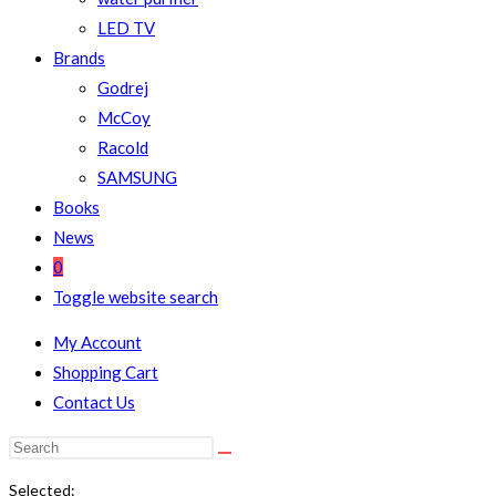
LED TV
Brands
Godrej
McCoy
Racold
SAMSUNG
Books
News
0
Toggle website search
My Account
Shopping Cart
Contact Us
Selected: