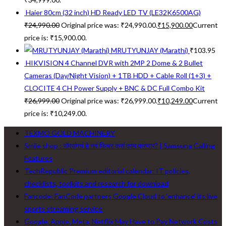
Haier 80cm (32 inch) HD Ready LED TV (LE32K6500AG)
₹
24,990.00
Original price was: ₹24,990.00.
₹
15,900.00
Current
price is: ₹15,900.00.
MRUTYUNJAY (Marathi)
₹
103.95
HIKVISION 4 Channel DVR with 2MP 2 Dome & 2 Bullet
Cameras (Day/Night Vision) + 1TB HDD + Cable Roll (1+3) +
CLOCITE 4 CH Power Supply + BNC & DC Full Combo Kit
₹
26,999.00
Original price was: ₹26,999.00.
₹
10,249.00
Current
price is: ₹10,249.00.
TEXMO GOLD MACHINERY
Smile shop : सॅमसंगचं हे नवं फिचर कसं काम करणार? | Samsung Calling
Features
TechRepublic Premium editorial calendar: IT policies,
checklists, toolkits and research for download
Fancode: FanCode partners Google Cloud to ‘enhance’ its live
sports streaming service
Google, Apple, Meta, Netflix May Have to Pay Network Costs