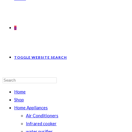
0
TOGGLE WEBSITE SEARCH
Home
Shop
Home Appliances
Air Conditioners
Infrared cooker
water purifier