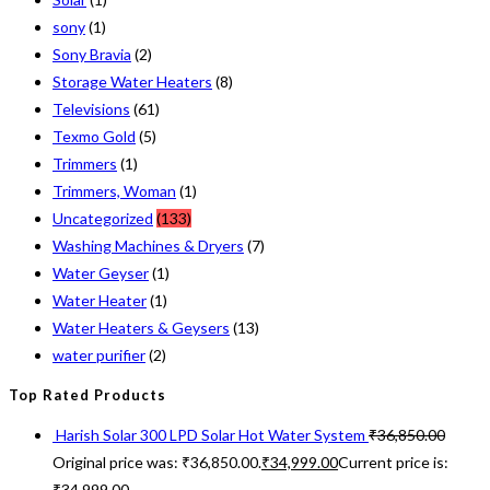
sony
(1)
Sony Bravia
(2)
Storage Water Heaters
(8)
Televisions
(61)
Texmo Gold
(5)
Trimmers
(1)
Trimmers, Woman
(1)
Uncategorized
(133)
Washing Machines & Dryers
(7)
Water Geyser
(1)
Water Heater
(1)
Water Heaters & Geysers
(13)
water purifier
(2)
Top Rated Products
Harish Solar 300 LPD Solar Hot Water System
₹
36,850.00
Original price was: ₹36,850.00.
₹
34,999.00
Current price is:
₹34,999.00.