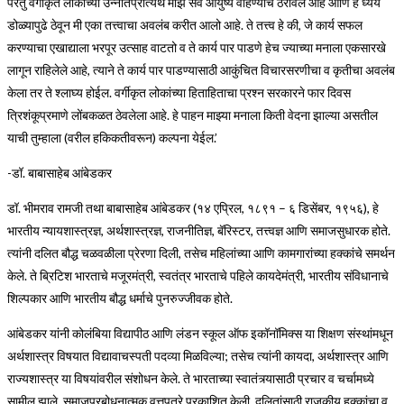
परंतु वर्गीकृत लोकांच्या उन्नतिप्रीत्यर्थ माझे सर्व आयुष्य वाहण्याचे ठरविले आहे आणि हे ध्येय
डोळ्यापुढे ठेवून मी एका तत्त्वाचा अवलंब करीत आलो आहे. ते तत्त्व हे की, जे कार्य सफल
करण्याचा एखाद्याला भरपूर उत्साह वाटतो व ते कार्य पार पाडणे हेच ज्याच्या मनाला एकसारखे
लागून राहिलेले आहे, त्याने ते कार्य पार पाडण्यासाठी आकुंचित विचारसरणीचा व कृतीचा अवलंब
केला तर ते श्लाघ्य होईल. वर्गीकृत लोकांच्या हिताहिताचा प्रश्न सरकारने फार दिवस
त्रिशंकूप्रमाणे लोंबकळत ठेवलेला आहे. हे पाहन माझ्या मनाला किती वेदना झाल्या असतील
याची तुम्हाला (वरील हकिकतीवरून) कल्पना येईल.’
-डॉ. बाबासाहेब आंबेडकर
डॉ. भीमराव रामजी तथा बाबासाहेब आंबेडकर (१४ एप्रिल, १८९१ – ६ डिसेंबर, १९५६), हे
भारतीय न्यायशास्त्रज्ञ, अर्थशास्त्रज्ञ, राजनीतिज्ञ, बॅरिस्टर, तत्त्वज्ञ आणि समाजसुधारक होते.
त्यांनी दलित बौद्ध चळवळीला प्रेरणा दिली, तसेच महिलांच्या आणि कामगारांच्या हक्कांचे समर्थन
केले. ते ब्रिटिश भारताचे मजूरमंत्री, स्वतंत्र भारताचे पहिले कायदेमंत्री, भारतीय संविधानाचे
शिल्पकार आणि भारतीय बौद्ध धर्माचे पुनरुज्जीवक होते.
आंबेडकर यांनी कोलंबिया विद्यापीठ आणि लंडन स्कूल ऑफ इकॉनॉमिक्स या शिक्षण संस्थांमधून
अर्थशास्त्र विषयात विद्यावाचस्पती पदव्या मिळविल्या; तसेच त्यांनी कायदा, अर्थशास्त्र आणि
राज्यशास्त्र या विषयांवरील संशोधन केले. ते भारताच्या स्वातंत्र्यासाठी प्रचार व चर्चामध्ये
सामील झाले, समाजप्रबोधनात्मक वृत्तपत्रे प्रकाशित केली, दलितांसाठी राजकीय हक्कांचा व