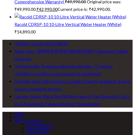
Comprehensive Warranty)
₹
49,990.00
Original price was:
₹49,990.00.
₹
42,990.00
Current price is: ₹42,990.00.
Racold CDRSP-10 10-Litre Vertical Water Heater (White)
₹
14,890.00
TEXMO GOLD MACHINERY
Smile shop : सॅमसंगचं हे नवं फिचर कसं काम करणार? | Samsung Calling
Features
TechRepublic Premium editorial calendar: IT policies,
checklists, toolkits and research for download
Fancode: FanCode partners Google Cloud to ‘enhance’ its live
sports streaming service
Google, Apple, Meta, Netflix May Have to Pay Network Costs
as EU Launches Telecom Sector Consultation
Home
Shop
Home Appliances
Air Conditioners
Infrared cooker
water purifier