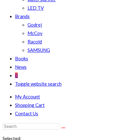
LED TV
Brands
Godrej
McCoy
Racold
SAMSUNG
Books
News
0
Toggle website search
My Account
Shopping Cart
Contact Us
Selected: