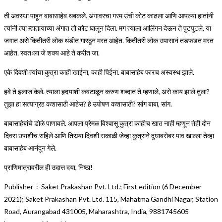
ती अवस्था पाहून बाबासाहेब थबकले. अंगावरचा गरम उंची कोट काढला आणि आपल्या हातांनी
त्यांनी त्या म्हातार्‍याच्या अंगात तो कोट घालून दिला. मग त्याला आलिंगन देऊन ते पुटपुटले, या
जगात असे कितीतरी लोक थंडीत गारठून मरत आहेत. कितीतरी लोक उपासानं तडफडत मरत
आहेत. स्वतःला जे शक्य आहे ते करीत जा.
एके दिवशी त्यांचा कुत्रा काही खाईना, काही पिईना. बाबासाहेब फारच अस्वस्थ झाले.
हवे ते इलाज केले. त्याला हृदयाशी कवटाळून करुण शब्दात ते म्हणाले, असे काय झाले तुला?
तुझा हा सत्याग्रह कशासाठी आहेस? हे उपोषण कशासाठी? सांग बाबा, सांग.
बाबासाहेबांचे डोळे पाणावले. आपला प्रेमळ विश्वासू कुत्रा काहीच खात नाही म्हणून तेही दोन
दिवस उपाशीच राहिले आणि तिसर्‍या दिवशी सकाळी जेव्हा कुत्राने दुधाबरोबर पाव खाल्ला तेव्हा
बाबासाहेब आनंदून गेले.
प्राणिमात्रावरील ही उदात्त दया, निष्ठा!
Publisher ‏ : ‎ Saket Prakashan Pvt. Ltd.; First edition (6 December
2021); Saket Prakashan Pvt. Ltd. 115, Mahatma Gandhi Nagar, Station
Road, Aurangabad 431005, Maharashtra, India, 9881745605