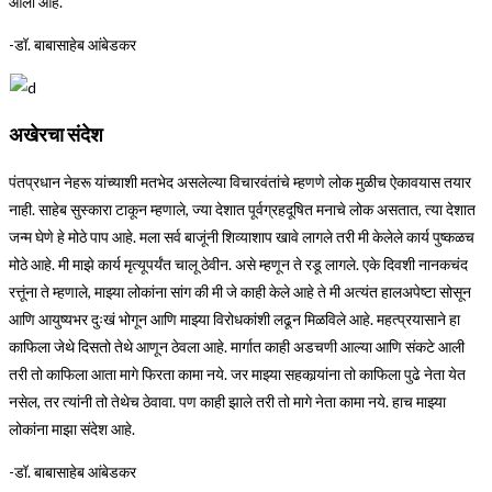
आली आहे.
-डॉ. बाबासाहेब आंबेडकर
अखेरचा संदेश
पंतप्रधान नेहरू यांच्याशी मतभेद असलेल्या विचारवंतांचे म्हणणे लोक मुळीच ऐकावयास तयार
नाही. साहेब सुस्कारा टाकून म्हणाले, ज्या देशात पूर्वग्रहदूषित मनाचे लोक असतात, त्या देशात
जन्म घेणे हे मोठे पाप आहे. मला सर्व बाजूंनी शिव्याशाप खावे लागले तरी मी केलेले कार्य पुष्कळच
मोठे आहे. मी माझे कार्य मृत्यूपर्यंत चालू ठेवीन. असे म्हणून ते रडू लागले. एके दिवशी नानकचंद
रत्तूंना ते म्हणाले, माझ्या लोकांना सांग की मी जे काही केले आहे ते मी अत्यंत हालअपेष्टा सोसून
आणि आयुष्यभर दुःखं भोगून आणि माझ्या विरोधकांशी लढून मिळविले आहे. महत्प्रयासाने हा
काफिला जेथे दिसतो तेथे आणून ठेवला आहे. मार्गात काही अडचणी आल्या आणि संकटे आली
तरी तो काफिला आता मागे फिरता कामा नये. जर माझ्या सहकार्‍यांना तो काफिला पुढे नेता येत
नसेल, तर त्यांनी तो तेथेच ठेवावा. पण काही झाले तरी तो मागे नेता कामा नये. हाच माझ्या
लोकांना माझा संदेश आहे.
-डॉ. बाबासाहेब आंबेडकर