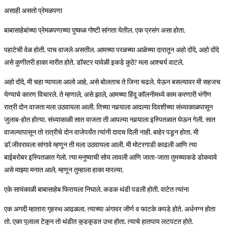
असाही असतो प्रेमळपणा
बाबासाहेबांच्या प्रेमळपणाच्या पुष्कळ गोष्टी सांगता येतील. एक प्रसंग असा होता.
पहाटेची वेळ होती. पाच वाजले असतील. आमच्या परळच्या आळेच्या दारातून अहो दोंदे, अहो दोंदे
असे कुणीतरी हाका मारीत होते. डॉक्टर यावेळी इकडे कुठे? मला आश्चर्य वाटले.
अहो दोंदे, मी चहा प्यायला आलो आहे, असे बोलताच ते जिना चढले. येऊन बसल्यावर मी सहजच
येण्याचे कारण विचारले. ते म्हणाले, असे झाले, आमच्या हिंदू कॉलनीमध्ये काम करणारी भंगीण
रात्री दोन वाजता मला उठवायला आली. तिच्या नवर्‍याला आदल्या दिवशीच्या संध्याकाळपासून
जुलाब-होत होत्या. संध्याकाळी सात वाजता ती आपल्या नवर्‍याला इस्पितळात घेऊन गेली. सात
वाजल्यापासून तो रात्रीचे दोन वाजेपर्यंत त्यांनी दादच दिली नाही. बाहेर पडून होता. मी
डॉ.जीवरावला सांगावे म्हणून ती मला उठवायला आली. मी मोटरगाडी काढली आणि त्या
बाईबरोबर इस्पितळात गेलो. त्या मनुष्याची सोय लावली आणि जाता-जाता तुमच्याकडे डोकवावे
असे माझ्या मनात आले, म्हणून तुम्हाला हाका मारल्या.
एके सायंकाळी बाबासाहेब फिरायला निघाले. कडक थंडी पडली होती. वाटेत त्यांना
एक अगदी म्हातारा गृहस्थ आढळला. त्याच्या अंगावर जीर्ण व फाटके कपडे होते. अर्धनग्न होता
तो. एका पुलाला टेकून तो थंडीत कुडकूडत उभा होता. त्याचे हातपाय लटपटत होते.