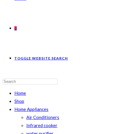
0
TOGGLE WEBSITE SEARCH
Home
Shop
Home Appliances
Air Conditioners
Infrared cooker
water purifier