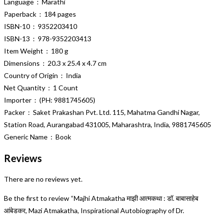
Language ‏ : ‎ Marathi
Paperback ‏ : ‎ 184 pages
ISBN-10 ‏ : ‎ 9352203410
ISBN-13 ‏ : ‎ 978-9352203413
Item Weight ‏ : ‎ 180 g
Dimensions ‏ : ‎ 20.3 x 25.4 x 4.7 cm
Country of Origin ‏ : ‎ India
Net Quantity ‏ : ‎ 1 Count
Importer ‏ : ‎ (PH: 9881745605)
Packer ‏ : ‎ Saket Prakashan Pvt. Ltd. 115, Mahatma Gandhi Nagar,
Station Road, Aurangabad 431005, Maharashtra, India, 9881745605
Generic Name ‏ : ‎ Book
Reviews
There are no reviews yet.
Be the first to review “Majhi Atmakatha माझी आत्मकथा : डॉ. बाबासाहेब
आंबेडकर, Mazi Atmakatha, Inspirational Autobiography of Dr.