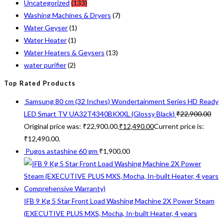
Uncategorized
(133)
Washing Machines & Dryers
(7)
Water Geyser
(1)
Water Heater
(1)
Water Heaters & Geysers
(13)
water purifier
(2)
Top Rated Products
Samsung 80 cm (32 Inches) Wondertainment Series HD Ready
LED Smart TV UA32T4340BKXXL (Glossy Black)
₹
22,900.00
Original price was: ₹22,900.00.
₹
12,490.00
Current price is:
₹12,490.00.
Pugos astashine 60 gm
₹
1,900.00
IFB 9 Kg 5 Star Front Load Washing Machine 2X Power Steam
(EXECUTIVE PLUS MXS, Mocha, In-built Heater, 4 years