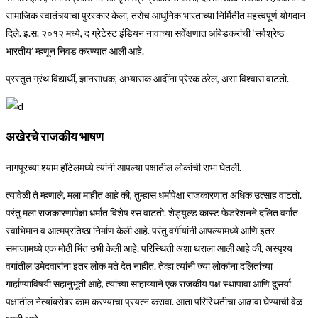
सामाजिक स्वातंत्र्याचा पुरस्कार केला, तसेच आधुनिक भारताच्या निर्मितीत महत्त्वपूर्ण योगदान
दिले. इ.स. २०१२ मध्ये, द ग्रेटेस्ट इंडियन नावाच्या सर्वेक्षणात आंबेडकरांची ‘सर्वश्रेष्ठ
भारतीय’ म्हणून निवड करण्यात आली आहे.
प्रस्तुत ग्रंथ विद्यार्थी, ज्ञानसाधक, अभ्यासक आदींना प्रेरक ठरेल, असा विश्वास वाटतो.
अखेरचे राजकीय भाषण
नागपूरच्या श्याम हॉटेलमध्ये त्यांनी आपल्या पक्षातील लोकांची सभा घेतली.
त्यावेळी ते म्हणाले, मला माहीत आहे की, तुम्हास धर्मापेक्षा राजकारणात अधिक उत्साह वाटतो.
परंतु मला राजकारणापेक्षा धर्मात विशेष रस वाटतो. शेड्युल्ड कास्ट फेडरेशनने दलित वर्गात
स्वाभिमान व आत्मप्रतिष्ठा निर्माण केली आहे. परंतु वर्गीयांनी आपल्यामध्ये आणि इतर
समाजामध्ये एक मोठी भिंत उभी केली आहे. परिस्थिती अशा थराला आली आहे की, अस्पृश्य
वर्गातील उमेदवारांना इतर लोक मते देत नाहीत. तेव्हा त्यांनी ज्या लोकांना दलितांच्या
गार्हाण्याविषयी सहानुभूती आहे, त्यांच्या साहाय्याने एक राजकीय पक्ष स्थापावा आणि दुसर्या
पक्षातील नेत्यांबरोबर काम करण्याचा प्रयत्न करावा. आता परिस्थितीचा आढावा घेण्याची वेळ