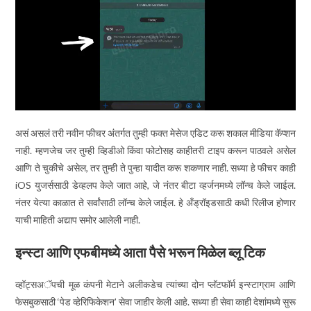
असं असलं तरी नवीन फीचर अंतर्गत तुम्ही फक्त मेसेज एडिट करू शकाल मीडिया कॅप्शन
नाही. म्हणजेच जर तुम्ही व्हिडीओ किंवा फोटोसह काहीतरी टाइप करून पाठवले असेल
आणि ते चुकीचे असेल, तर तुम्ही ते पुन्हा यादीत करू शकणार नाही. सध्या हे फीचर काही
iOS युजर्ससाठी डेव्हलप केले जात आहे, जे नंतर बीटा व्हर्जनमध्ये लॉन्च केले जाईल.
नंतर येत्या काळात ते सर्वांसाठी लॉन्च केले जाईल. हे अँड्रॉइडसाठी कधी रिलीज होणार
याची माहिती अद्याप समोर आलेली नाही.
इन्स्टा आणि एफबीमध्ये आता पैसे भरून मिळेल ब्लू टिक
व्हॉट्सअॅपची मूळ कंपनी मेटाने अलीकडेच त्यांच्या दोन प्लॅटफॉर्म इन्स्टाग्राम आणि
फेसबुकसाठी ‘पेड व्हेरिफिकेशन’ सेवा जाहीर केली आहे. सध्या ही सेवा काही देशांमध्ये सुरू