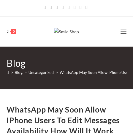
Skip
to
content
0
Blog
>
Blog
>
Uncategorized
>
WhatsApp May Soon Allow IPhone Users To
WhatsApp May Soon Allow
IPhone Users To Edit Messages
Availability How Will It Work