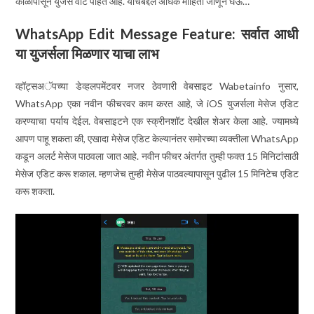
काळापासून युजर्स वाट पाहत आहे. याचबद्दल अधिक माहिती जाणून घेऊ…
WhatsApp Edit Message Feature:
सर्वात आधी
या युजर्सला मिळणार याचा लाभ
व्हॉट्सअॅपच्या डेव्हलपमेंटवर नजर ठेवणारी वेबसाइट Wabetainfo नुसार,
WhatsApp एका नवीन फीचरवर काम करत आहे, जे iOS युजर्सला मेसेज एडिट
करण्याचा पर्याय देईल. वेबसाइटने एक स्क्रीनशॉट देखील शेअर केला आहे. ज्यामध्ये
आपण पाहू शकता की, एखादा मेसेज एडिट केल्यानंतर समोरच्या व्यक्तीला WhatsApp
कडून अलर्ट मेसेज पाठवला जात आहे. नवीन फीचर अंतर्गत तुम्ही फक्त 15 मिनिटांसाठी
मेसेज एडिट करू शकाल. म्हणजेच तुम्ही मेसेज पाठवल्यापासून पुढील 15 मिनिटेच एडिट
करू शकता.