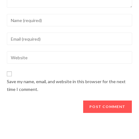
Enter
your
name
Enter
or
your
username
email
Enter
to
address
your
comment
to
website
comment
URL
Save my name, email, and website in this browser for the next
(optional)
time I comment.