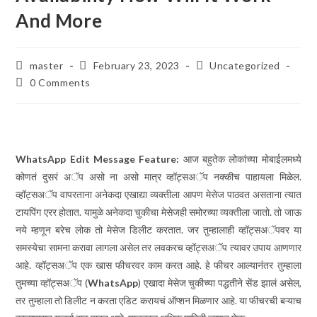
And More
Post
Post
Post
master
February 23, 2023
Uncategorized
author:
published:
category:
Post
0 Comments
comments:
WhatsApp Edit Message Feature:
आज बहुतेक लोकांच्या मोबाईलमध्ये
कोणतं दुसरं अॅप असो ना असो मात्र व्हॉट्सअॅप नक्कीच पाहायला मिळेल.
व्हॉट्सअॅप वापरताना अनेकदा एखाद्या व्यक्तीला आपण मेसेज पाठवत असताना त्यात
टायपिंग एरर होतात. यामुळे अनेकदा चुकीचा मेसेजही समोरच्या व्यक्तीला जातो. तो जाऊ
नये म्हणून बरेच लोक तो मेसेज डिलीट करतात. जर तुम्हालाही व्हॉट्सअॅपवर या
समस्येचा सामना करावा लागला असेल तर लवकरच व्हॉट्सअॅप त्यावर उपाय आणणार
आहे. व्हॉट्सअॅप एक खास फीचरवर काम करत आहे. हे फीचर आल्यानंतर तुम्हाला
तुमच्या व्हॉट्सअॅप (
WhatsApp
) एखादा मेसेज चुकीच्या पद्धतीने सेंड झालं असेल,
तर तुम्हाला तो डिलीट न करता एडिट करायचं ऑप्शन मिळणार आहे. या फीचरची बऱ्याच