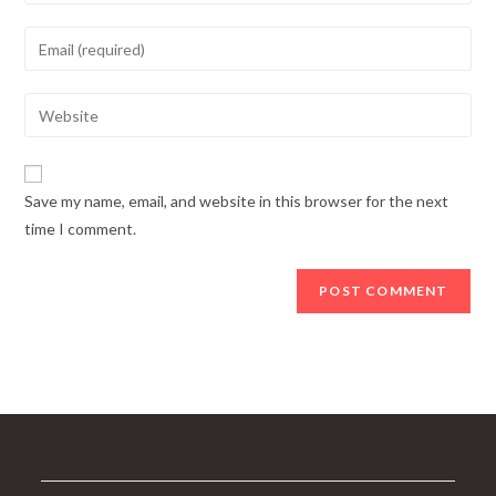
your
name
Enter
or
your
username
email
Enter
to
address
your
comment
to
website
comment
URL
Save my name, email, and website in this browser for the next
(optional)
time I comment.