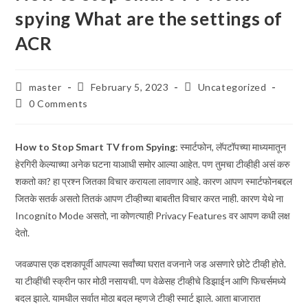
spying What are the settings of
ACR
Post
Post
Post
master
February 5, 2023
Uncategorized
author:
published:
category:
Post
0 Comments
comments:
How to Stop Smart TV from Spying
: स्मार्टफोन, लॅपटॉपच्या माध्यमातून
हेरगिरी केल्याच्या अनेक घटना याआधी समोर आल्या आहेत. पण तुमचा टीव्हीही असं करु
शकतो का? हा प्रश्न जितका विचार करायला लावणार आहे. कारण आपण स्मार्टफोनबद्दल
जितके सतर्क असतो तितकं आपण टीव्हीच्या बाबतीत विचार करत नाही. कारण येथे ना
Incognito Mode असतो, ना कोणत्याही Privacy Features वर आपण कधी लक्ष
देतो.
जवळपास एक दशकापूर्वी आपल्या सर्वांच्या घरात वजनाने जड असणारे छोटे टीव्ही होते.
या टीव्हींची स्क्रीन फार मोठी नसायची. पण वेळेसह टीव्हीचे डिझाईन आणि फिचर्समध्ये
बदल झाले. यामधील सर्वात मोठा बदल म्हणजे टीव्ही स्मार्ट झाले. आता बाजारात