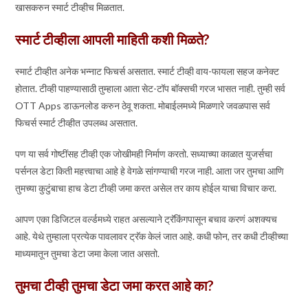
खासकरुन स्मार्ट टीव्हीच मिळतात.
स्मार्ट टीव्हीला आपली माहिती कशी मिळते?
स्मार्ट टीव्हीत अनेक भन्नाट फिचर्स असतात. स्मार्ट टीव्ही वाय-फायला सहज कनेक्ट
होतात. टीव्ही पाहण्यासाठी तुम्हाला आता सेट-टॉप बॉक्सची गरज भासत नाही. तुम्ही सर्व
OTT Apps डाऊनलोड करुन ठेवू शकता. मोबाईलमध्ये मिळणारे जवळपास सर्व
फिचर्स स्मार्ट टीव्हीत उपलब्ध असतात.
पण या सर्व गोष्टींसह टीव्ही एक जोखीमही निर्माण करतो. सध्याच्या काळात युजर्सचा
पर्सनल डेटा किती महत्त्वाचा आहे हे वेगळे सांगण्याची गरज नाही. आता जर तुमचा आणि
तुमच्या कुटुंबाचा हाच डेटा टीव्ही जमा करत असेल तर काय होईल याचा विचार करा.
आपण एका डिजिटल वर्ल्डमध्ये राहत असल्याने ट्रॅकिंगपासून बचाव करणं अशक्यच
आहे. येथे तुम्हाला प्रत्येक पावलावर ट्रॅक केलं जात आहे. कधी फोन, तर कधी टीव्हीच्या
माध्यमातून तुमचा डेटा जमा केला जात असतो.
तुमचा टीव्ही तुमचा डेटा जमा करत आहे का?