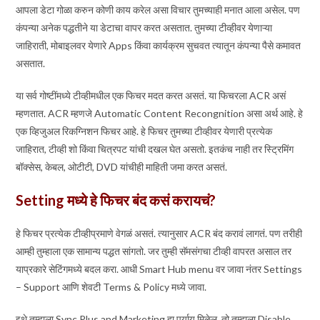
आपला डेटा गोळा करुन कोणी काय करेल असा विचार तुमच्याही मनात आला असेल. पण
कंपन्या अनेक पद्धतीने या डेटाचा वापर करत असतात. तुमच्या टीव्हीवर येणाऱ्या
जाहिराती, मोबाइलवर येणारे Apps किंवा कार्यक्रम सुचवत त्यातून कंपन्या पैसे कमावत
असतात.
या सर्व गोष्टींमध्ये टीव्हीमधील एक फिचर मदत करत असतं. या फिचरला ACR असं
म्हणतात. ACR म्हणजे Automatic Content Recongnition असा अर्थ आहे. हे
एक व्हिजुअल रिकग्निशन फिचर आहे. हे फिचर तुमच्या टीव्हीवर येणारी प्रत्येक
जाहिरात, टीव्ही शो किंवा चित्रपट यांची दखल घेत असतो. इतकंच नाही तर स्ट्रिमिंग
बॉक्सेस, केबल, ओटीटी, DVD यांचीही माहिती जमा करत असतं.
Setting मध्ये हे फिचर बंद कसं करायचं?
हे फिचर प्रत्येक टीव्हीप्रमाणे वेगळं असतं. त्यानुसार ACR बंद करावं लागतं. पण तरीही
आम्ही तुम्हाला एक सामान्य पद्धत सांगतो. जर तुम्ही सॅमसंगचा टीव्ही वापरत असाल तर
याप्रकारे सेटिंगमध्ये बदल करा. आधी Smart Hub menu वर जावा नंतर Settings
– Support आणि शेवटी Terms & Policy मध्ये जावा.
इथे तुम्हाला Sync Plus and Marketing हा पर्याय मिळेल, तो तुम्हाला Disable