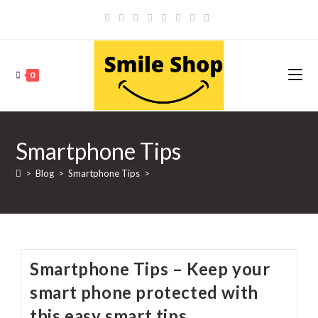
Skip
to
content
0
Smartphone Tips
>
Blog
>
Smartphone Tips
>
Smartphone Tips – Keep your
smart phone protected with
this easy smart tips