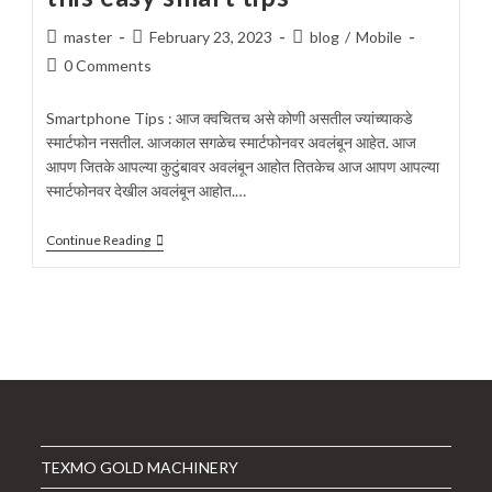
Post
Post
Post
master
February 23, 2023
blog
/
Mobile
author:
published:
category:
Post
0 Comments
comments:
Smartphone Tips : आज क्वचितच असे कोणी असतील ज्यांच्याकडे
स्मार्टफोन नसतील. आजकाल सगळेच स्मार्टफोनवर अवलंबून आहेत. आज
आपण जितके आपल्या कुटुंबावर अवलंबून आहोत तितकेच आज आपण आपल्या
स्मार्टफोनवर देखील अवलंबून आहोत.…
Smartphone
Continue Reading
Tips
–
Keep
Your
Smart
Phone
Protected
With
This
Easy
Smart
Tips
TEXMO GOLD MACHINERY